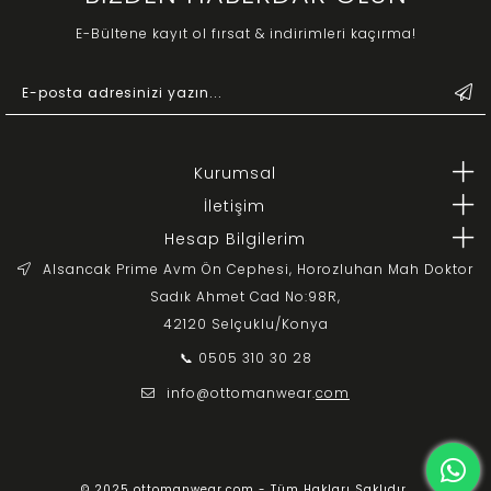
E-Bültene kayıt ol fırsat & indirimleri kaçırma!
Kurumsal
İletişim
Hesap Bilgilerim
Alsancak Prime Avm Ön Cephesi, Horozluhan Mah Doktor
Sadık Ahmet Cad No:98R,
42120 Selçuklu/Konya
📞 0505 310 30 28
info@ottomanwear.
com
© 2025 ottomanwear.com - Tüm Hakları Saklıdır.