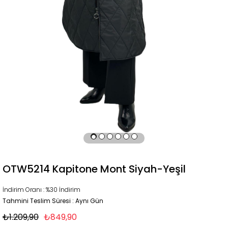
OTW5214 Kapitone Mont Siyah-Yeşil
İndirim Oranı
:
%
30
İndirim
Tahmini Teslim Süresi
:
Aynı Gün
₺1.209,90
₺849,90