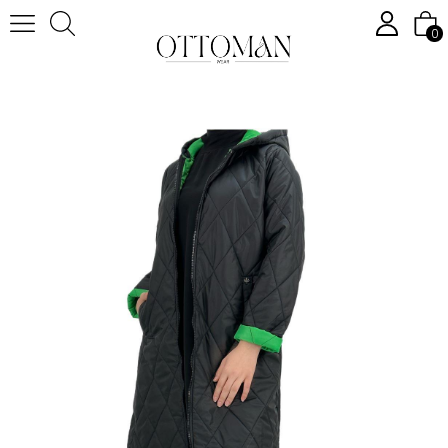
0
Anasayfa
OTW5214 Kapitone Mont Siyah-Yeşil
›