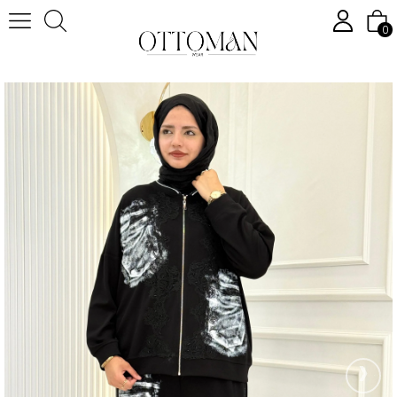
0
Anasayfa
Tesettür Takım
Tesettür Pantolonlu Takım
Büyük Beden Baskılı Eşofman Takımı Siyah OTW1623
›