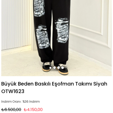
Büyük Beden Baskılı Eşofman Takımı Siyah
OTW1623
İndirim Oranı
:
%
36
İndirim
₺6.500,00
₺4.150,00