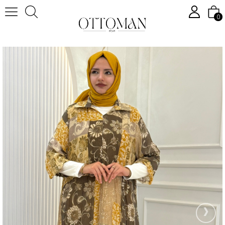
0
Anasayfa
Tesettür Elbise
Tesettür Günlük Elbise
Büyük Beden Çiçek Desenli Kat Kat Elbise Sarı OTW4106
›