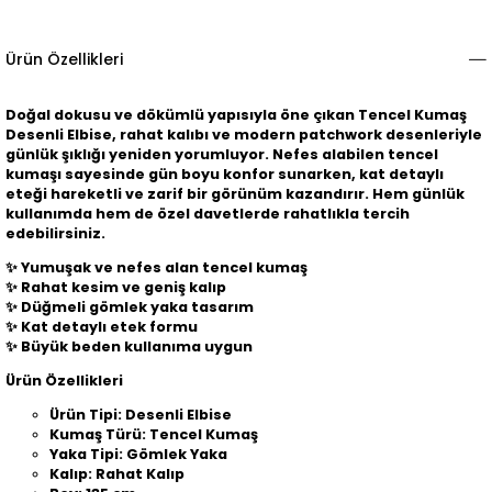
Ürün Özellikleri
Doğal dokusu ve dökümlü yapısıyla öne çıkan Tencel Kumaş
Desenli Elbise, rahat kalıbı ve modern patchwork desenleriyle
günlük şıklığı yeniden yorumluyor. Nefes alabilen tencel
kumaşı sayesinde gün boyu konfor sunarken, kat detaylı
eteği hareketli ve zarif bir görünüm kazandırır. Hem günlük
kullanımda hem de özel davetlerde rahatlıkla tercih
edebilirsiniz.
✨
Yumuşak ve nefes alan tencel kumaş
✨
Rahat kesim ve geniş kalıp
✨
Düğmeli gömlek yaka tasarım
✨
Kat detaylı etek formu
✨
Büyük beden kullanıma uygun
Ürün Özellikleri
Ürün Tipi: Desenli Elbise
Kumaş Türü: Tencel Kumaş
Yaka Tipi: Gömlek Yaka
Kalıp: Rahat Kalıp