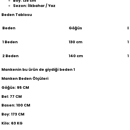
Boy: 135 cm
Sezon: İlkbahar / Yaz
Beden Tablosu
Beden
Göğüs
B
1 Beden
130 cm
1
2 Beden
140 cm
1
Mankenin bu ürün de giydiği beden 1
Manken Beden Ölçüleri
Göğüs: 95 CM
Bel: 77 CM
Basen: 100 CM
Boy: 173 CM
Kilo: 63 KG