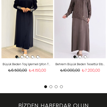
Büyük Beden Taş İşlemeli Şifon Tulum Elbise Lacivert OTW7519
Behrem Büyük Beden Tesettür Elbise Koyu Vizon OTW75017
₺10.000,00
₺7.200,00
₺4.000,00
₺2.950,00
BİZDEN HABERDAR OLUN