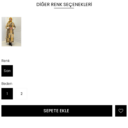
DIĞER RENK SEÇENEKLERI
Renk
Sarı
Beden
1
2