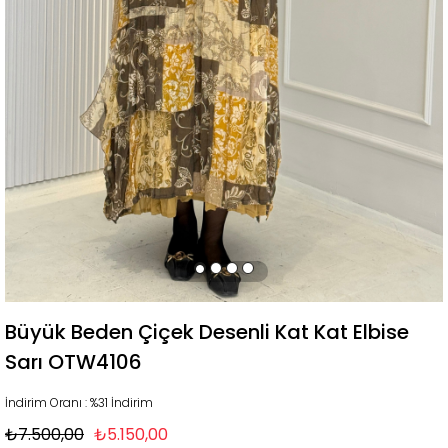
Büyük Beden Çiçek Desenli Kat Kat Elbise
Sarı OTW4106
İndirim Oranı
:
%
31
İndirim
₺7.500,00
₺5.150,00