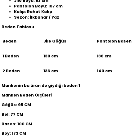
Jile Boyu: 83 cm
Pantolon Boyu: 107 cm
Kalıp: Rahat Kalıp
Sezon: İlkbahar / Yaz
Beden Tablosu
Beden
Jile Göğüs
Pantolon Basen
1 Beden
130 cm
136 cm
2 Beden
136 cm
140 cm
Mankenin bu ürün de giydiği beden 1
Manken Beden Ölçüleri
Göğüs: 95 CM
Bel: 77 CM
Basen: 100 CM
Boy: 173 CM