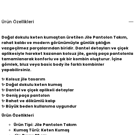
Ürün Özellikleri
Doğal dokulu keten kumaştan üretilen Jile Pantolon Takım,
rahat kalıbı ve modern görünümüyle günlük şıklığın
vazgeçilmez parçalarından biridir. Dantel detayları ve çiçek
aplikesiyle hareket kazanan kolsuz jile, geniş paça pantolonla
tamamlanarak konforlu ve şık bir kombin oluşturur. İçine
gömlek, bluz veya basic body ile farklı kombinler
yapabilirsiniz.
✨
Kolsuz jile tasarım
✨
Doğal dokulu keten kumaş
✨
Dantel ve çiçek aplikeli detaylar
✨
Geniş paça pantolon
✨
Rahat ve dökümlü kalıp
✨
Büyük beden kullanıma uygundur
Ürün Özellikleri
Ürün Tipi: Jile Pantolon Takım
Kumaş Türü: Keten Kumaş