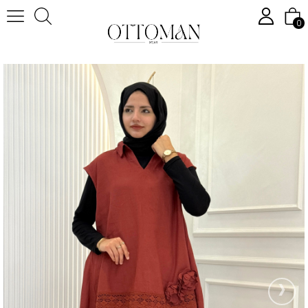
0
Anasayfa
Tesettür Takım
Tesettür Pantolonlu Takım
Büyük Beden Çiçek Detaylı Keten Takım Kiremit OTW4138
›