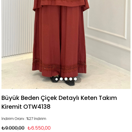
Büyük Beden Çiçek Detaylı Keten Takım
Kiremit OTW4138
İndirim Oranı
:
%
27
İndirim
₺9.000,00
₺6.550,00