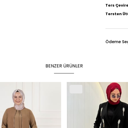
Ters Çevire
Tersten Üt
Ödeme Seç
BENZER ÜRÜNLER