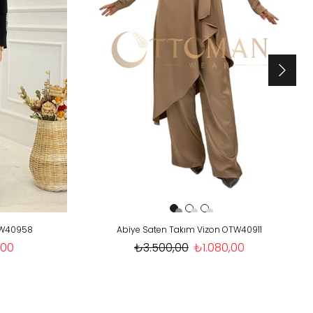
OTW40958
Abiye Saten Takım Vizon OTW40911
,00
₺3.500,00
₺1.080,00