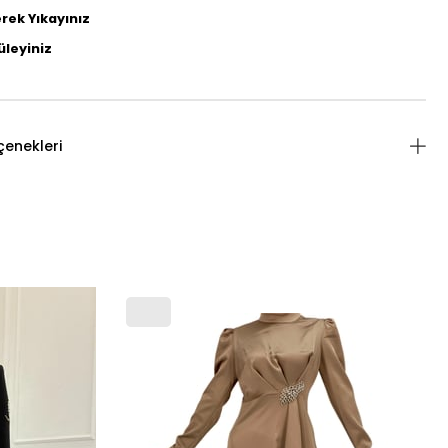
rek Yıkayınız
üleyiniz
enekleri