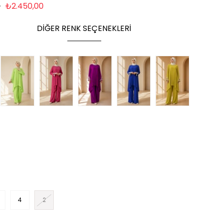
0
₺2.450,00
DIĞER RENK SEÇENEKLERI
4
2