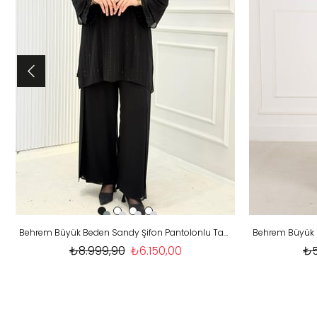
Behrem Büyük Beden Sandy Şifon Pantolonlu Takım Siyah OTW60024
₺8.999,90
₺6.150,00
₺5