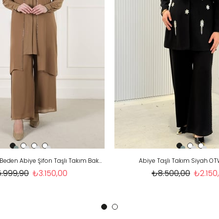
Behrem Büyük Beden Abiye Şifon Taşlı Takım Bakır OTW60009
Abiye Taşlı Takım Siyah 
.999,90
₺3.150,00
₺8.500,00
₺2.150