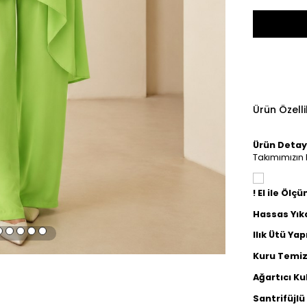
Ürün Özelli
Ürün Detay
Takımımızın P
! El ile Ölç
Hassas Yık
Ilık Ütü Yapı
Kuru Temiz
Ağartıcı Ku
Santrifüjl