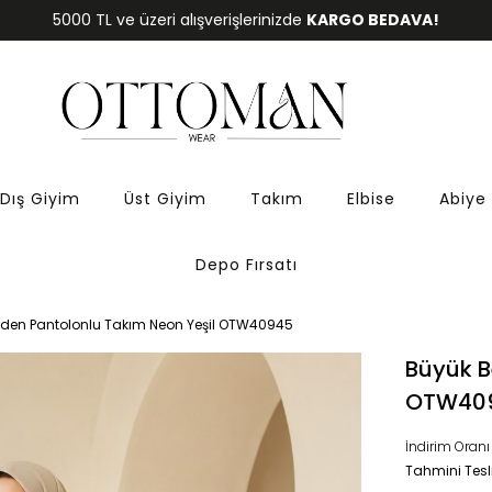
5000 TL ve üzeri alışverişlerinizde
KARGO BEDAVA!
Dış Giyim
Üst Giyim
Takım
Elbise
Abiye
Depo Fırsatı
den Pantolonlu Takım Neon Yeşil OTW40945
Büyük B
OTW40
İndirim Oranı
Tahmini Tesl