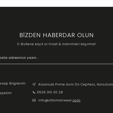
BİZDEN HABERDAR OLUN
E-Bültene kayıt ol fırsat & indirimleri kaçırma!
esap Bilgilerim
Alsancak Prime Avm Ön Cephesi, Horozluh
📞 0505 310 30 28
epetim
info@ottomanwear.
com