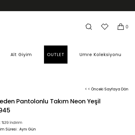
0
Alt Giyim
OUTLET
Umre Koleksiyonu
< < Önceki Sayfaya Dön
eden Pantolonlu Takım Neon Yeşil
945
:
%
39
İndirim
im Süresi
:
Aynı Gün