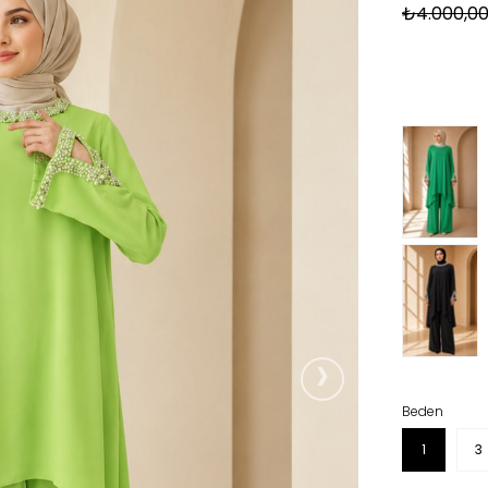
₺4.000,0
›
Beden
1
3