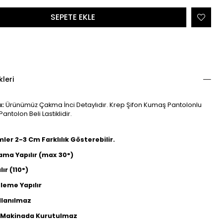
kleri
ı:
Ürünümüz Çakma İnci Detaylıdır. Krep Şifon Kumaş Pantolonlu
antolon Beli Lastiklidir.
ümler 2-3 Cm Farklılık Gösterebilir.
ama Yapılır (max 30°)
lır (110°)
leme Yapılır
llanılmaz
ü Makinada Kurutulmaz