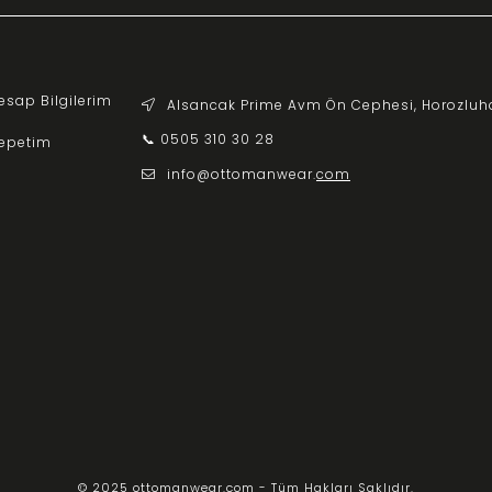
esap Bilgilerim
Alsancak Prime Avm Ön Cephesi, Horozluh
📞 0505 310 30 28
epetim
info@ottomanwear.
com
© 2025 ottomanwear.com - Tüm Hakları Saklıdır.