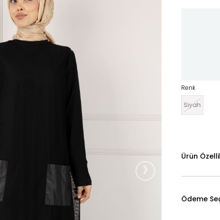
Renk
Siyah
Ürün Özelli
›
Ödeme Seç