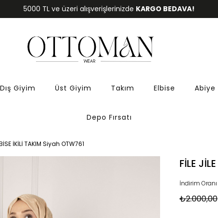
5000 TL ve üzeri alışverişlerinizde
KARGO BEDAVA!
Dış Giyim
Üst Giyim
Takım
Elbise
Abiye
Depo Fırsatı
ELBİSE İKİLİ TAKIM Siyah OTW761
FİLE JİL
İndirim Oranı
₺2.000,00