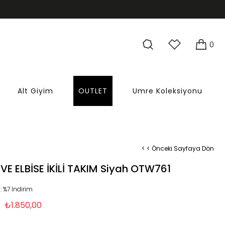
0
Alt Giyim
OUTLET
Umre Koleksiyonu
< < Önceki Sayfaya Dön
E VE ELBİSE İKİLİ TAKIM Siyah OTW761
:
%
7
İndirim
₺1.850,00