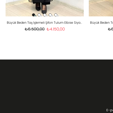
Büyük Beden Taş İşlemeli Şifon Tulum Elbise Siyah OTW7519
₺6.500,00
₺4.150,00
₺6