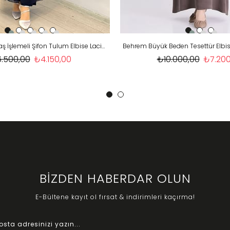
Büyük Beden Taş İşlemeli Şifon Tulum Elbise Lacivert OTW7519
.500,00
₺4.150,00
₺10.000,00
₺7.200
BİZDEN HABERDAR OLUN
E-Bültene kayıt ol fırsat & indirimleri kaçırma!