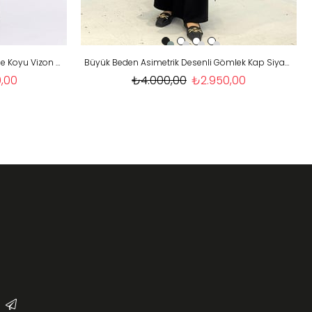
Behrem Büyük Beden Tesettür Elbise Koyu Vizon OTW75017
Büyük Beden Asimetrik Desenli Gömlek Kap Siyah OTW5044
,00
₺4.000,00
₺2.950,00