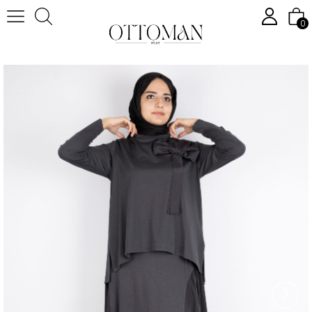
0
Anasayfa
Tesettür Takım
Tesettür Etekli Takım
Fiyonk Detaylı Asimetrik Kesim Etekli Takım Antrasit OTW25534
›