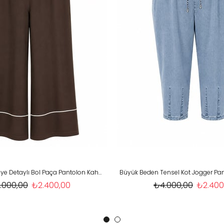
Büyük Beden Biye Detaylı Bol Paça Pantolon Kahve OTW477
.000,00
₺2.400,00
₺4.000,00
₺2.400