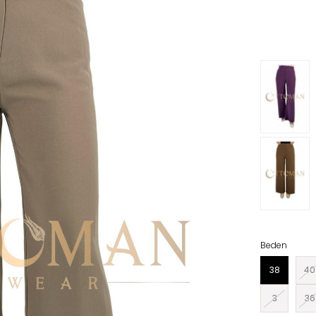
›
Beden
38
40
3
36