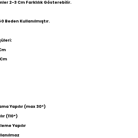
ümler 2-3 Cm Farklılık Gösterebilir.
0 Beden Kullanılmıştır.
üleri:
 Cm
 Cm
ama Yapılır (max 30°)
lır (110°)
leme Yapılır
llanılmaz