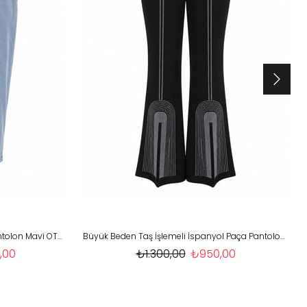
Büyük Beden Tensel Kot Jogger Pantolon Mavi OTW53113
Büyük Beden Taş İşlemeli İspanyol Paça Pantolon Siyah OTW5999
,00
₺1.300,00
₺950,00