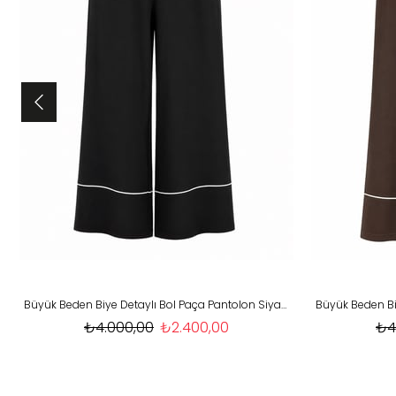
Büyük Beden Biye Detaylı Bol Paça Pantolon Siyah OTW477
₺4.000,00
₺2.400,00
₺4