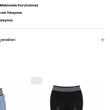
ü Makinada Kurutulmaz
rek Yıkayınız
üleyiniz
enekleri