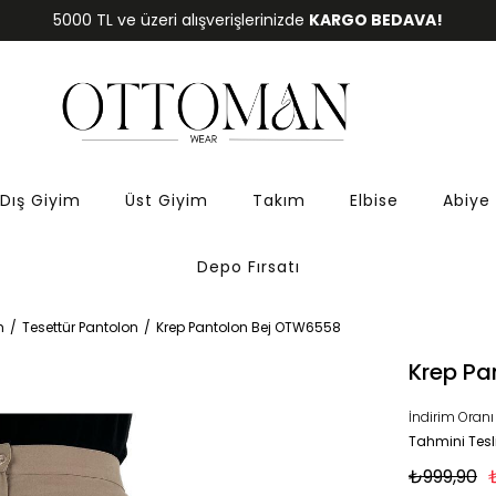
5000 TL ve üzeri alışverişlerinizde
KARGO BEDAVA!
Dış Giyim
Üst Giyim
Takım
Elbise
Abiye
Depo Fırsatı
m
Tesettür Pantolon
Krep Pantolon Bej OTW6558
Krep Pa
İndirim Oranı
Tahmini Tesl
₺999,90