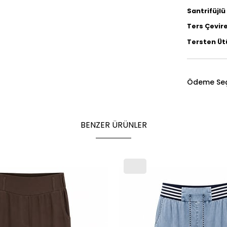
Santrifüjl
Ters Çevire
Tersten Üt
Ödeme Seç
BENZER ÜRÜNLER