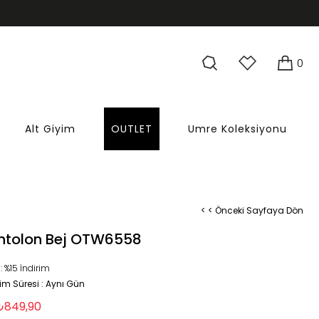
0
Alt Giyim
OUTLET
Umre Koleksiyonu
< < Önceki Sayfaya Dön
ntolon Bej OTW6558
:
%
15
İndirim
im Süresi
:
Aynı Gün
₺849,90