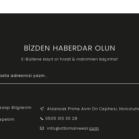
BİZDEN HABERDAR OLUN
E-Bültene kayıt ol fırsat & indirimleri kaçırma!
esap Bilgilerim
Alsancak Prime Avm Ön Cephesi, Horozluh
📞 0505 310 30 28
epetim
info@ottomanwear.
com