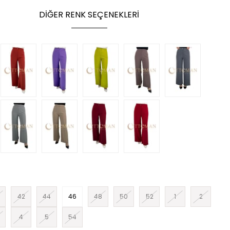
DIĞER RENK SEÇENEKLERI
42
44
46
48
50
52
1
2
4
5
54