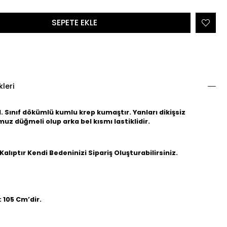
kleri
 Sınıf dökümlü kumlu krep kumaştır. Yanları dikişsiz
z düğmeli olup arka bel kısmı lastiklidir.
Kalıptır Kendi Bedeninizi Sipariş Oluşturabilirsiniz.
: 105 Cm’dir.