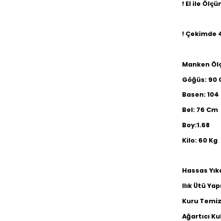
! El ile Ölç
! Çekimde 4
Manken Ölç
Göğüs: 90
Basen: 104
Bel: 76 Cm
Boy:1.68
Kilo: 60 Kg
Hassas Yık
Ilık Ütü Yapı
Kuru Temiz
Ağartıcı Ku