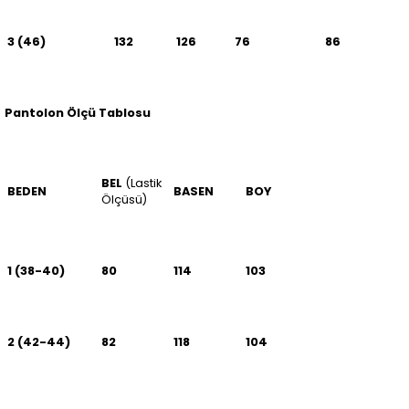
3 (46)
132
126
76
86
Pantolon Ölçü Tablosu
BEL
(Lastik
BEDEN
BASEN
BOY
Ölçüsü)
1 (38-40)
80
114
103
2 (42-44)
82
118
104