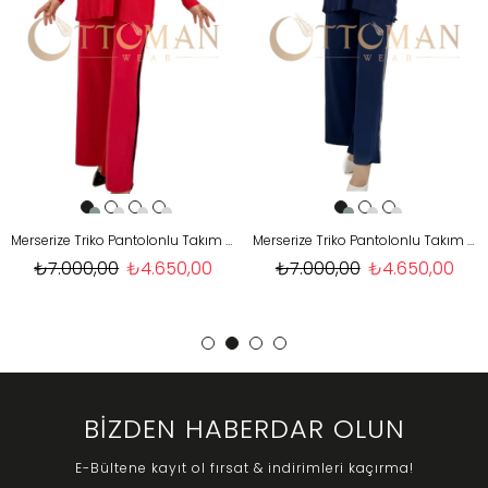
Merserize Triko Pantolonlu Takım Kırmızı OTW2539
Merserize Triko Pantolonlu Takım Lacivert OTW2539
₺7.000,00
₺4.650,00
₺7.000,00
₺4.650,00
BİZDEN HABERDAR OLUN
E-Bültene kayıt ol fırsat & indirimleri kaçırma!