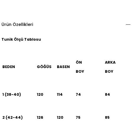
Ürün Özellikleri
Tunik Ölçü Tablosu
ÖN
ARKA
BEDEN
GÖĞÜS
BASEN
BOY
BOY
1 (38-40)
120
114
74
84
2 (42-44)
126
120
75
85