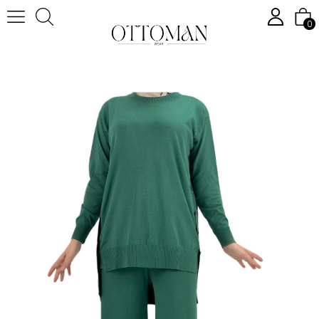
0
Anasayfa
Tesettür Takım
Tesettür Triko Takım
Merserize Triko Düğmeli Takım Yeşil OTW2908
›