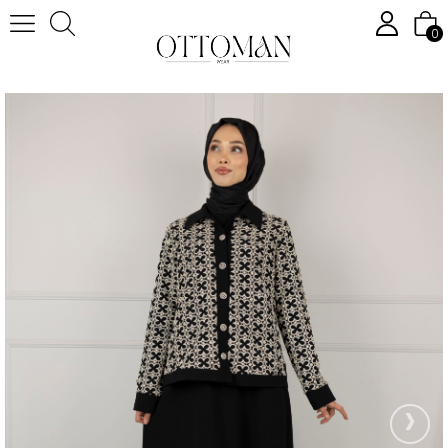
0
Anasayfa
Tesettür Takım
Tesettür Pantolonlu Takım
OTTOMAN GÜPÜR CEKETLİ ELBİSE Siyah OTW2161
›