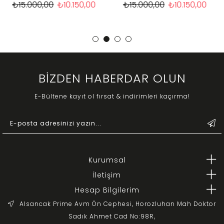
₺15.000,00
₺10.150,00
₺15.000,00
₺10.750,00
BİZDEN HABERDAR OLUN
E-Bültene kayıt ol fırsat & indirimleri kaçırma!
Kurumsal
İletişim
Hesap Bilgilerim
Alsancak Prime Avm Ön Cephesi, Horozluhan Mah Doktor
Sadık Ahmet Cad No:98R,