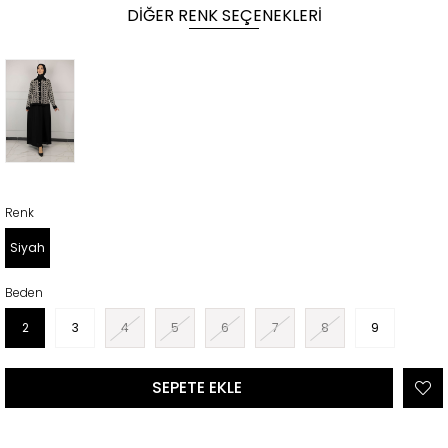
DIĞER RENK SEÇENEKLERI
Renk
Siyah
Beden
2
3
4
5
6
7
8
9