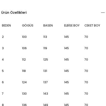
Ürün Özellikleri
BEDEN
GÖGÜS
BASEN
ELBİSE BOY
CEKET BOY
2
100
113
145
70
3
106
119
145
70
4
112
125
145
70
5
118
131
145
70
6
124
137
145
70
7
130
143
145
70
8
136
149
145
70