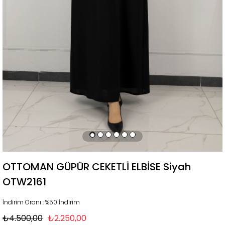
OTTOMAN GÜPÜR CEKETLİ ELBİSE Siyah
OTW2161
İndirim Oranı
:
%
50
İndirim
₺4.500,00
₺2.250,00