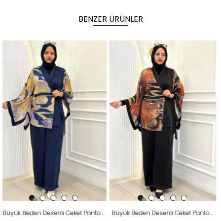
BENZER ÜRÜNLER
Büyük Beden Desenli Ceket Pantolonlu Takım Lacivert OTW46930
Büyük Beden Desenli Ceket Pantolonlu Takım Siyah OTW46930
Büy