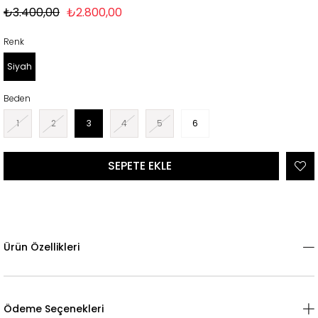
₺3.400,00
₺2.800,00
Renk
Siyah
Beden
1
2
3
4
5
6
Ürün Özellikleri
Ödeme Seçenekleri