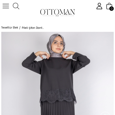
0
Anasayfa
Tesettür Üst Giyim
Tesettür Tunik
Tesettür Alt Giyim
Tesettür Etek
Pileli Şifon Dantel Detaylı Uzun Etek Siyah OTW403