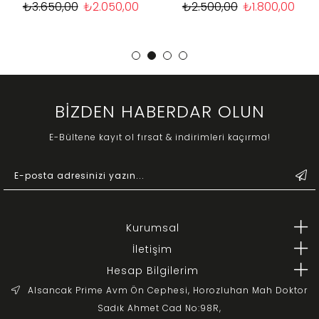
₺3.650,00
₺2.050,00
₺2.500,00
₺1.800,00
BİZDEN HABERDAR OLUN
E-Bültene kayıt ol fırsat & indirimleri kaçırma!
Kurumsal
İletişim
Hesap Bilgilerim
Alsancak Prime Avm Ön Cephesi, Horozluhan Mah Doktor
Sadık Ahmet Cad No:98R,